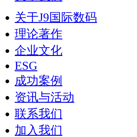
关于J9国际数码
理论著作
企业文化
ESG
成功案例
资讯与活动
联系我们
加入我们