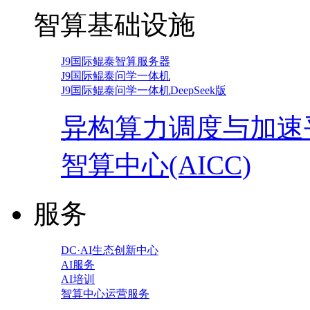
智算基础设施
J9国际鲲泰智算服务器
J9国际鲲泰问学一体机
J9国际鲲泰问学一体机DeepSeek版
异构算力调度与加速
智算中心(AICC)
服务
DC·AI生态创新中心
AI服务
AI培训
智算中心运营服务