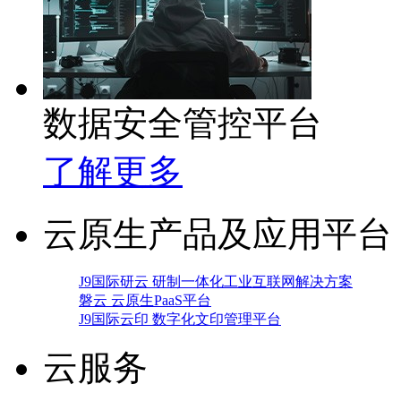
数据安全管控平台
了解更多
云原生产品及应用平台
J9国际研云 研制一体化工业互联网解决方案
磐云 云原生PaaS平台
J9国际云印 数字化文印管理平台
云服务