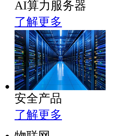
AI算力服务器
了解更多
安全产品
了解更多
物联网