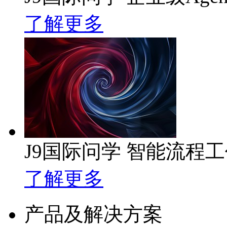
了解更多
J9国际问学 智能流程
了解更多
产品及解决方案