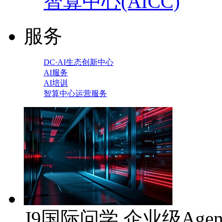
智算中心(AICC)
服务
DC·AI生态创新中心
AI服务
AI培训
智算中心运营服务
J9国际问学 企业级Age