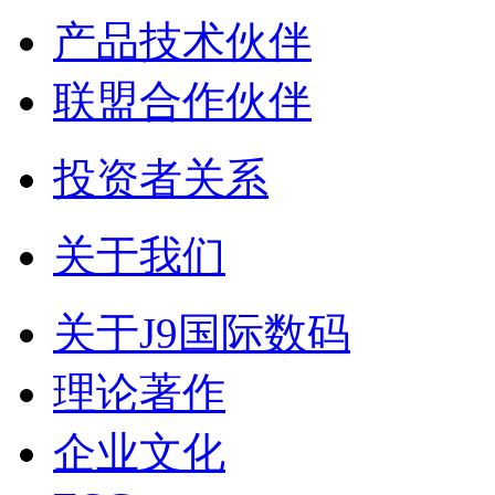
产品技术伙伴
联盟合作伙伴
投资者关系
关于我们
关于J9国际数码
理论著作
企业文化