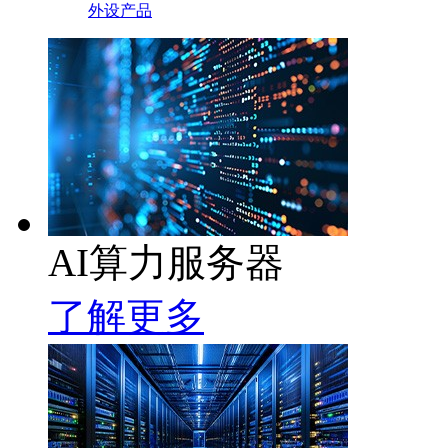
外设产品
AI算力服务器
了解更多