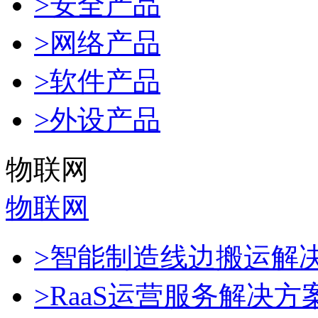
>安全产品
>网络产品
>软件产品
>外设产品
物联网
物联网
>智能制造线边搬运解
>RaaS运营服务解决方