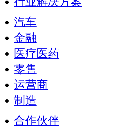
行业解决方案
汽车
金融
医疗医药
零售
运营商
制造
合作伙伴