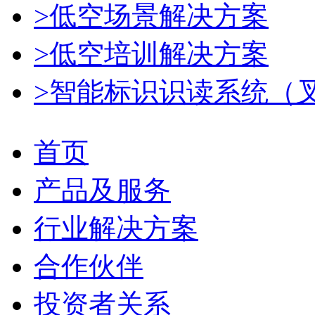
>低空场景解决方案
>低空培训解决方案
>智能标识识读系统（
首页
产品及服务
行业解决方案
合作伙伴
投资者关系