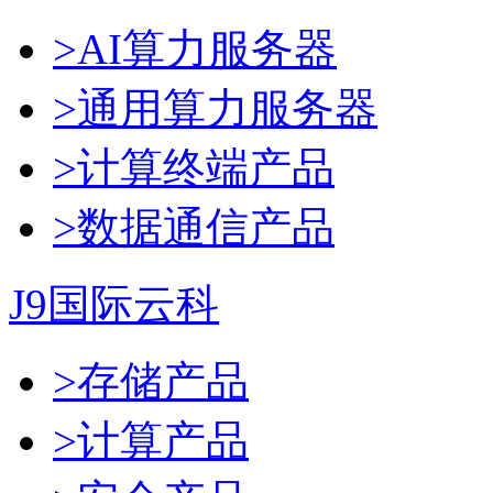
>AI算力服务器
>通用算力服务器
>计算终端产品
>数据通信产品
J9国际云科
>存储产品
>计算产品