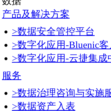
数据
产品及解决方案
>数据安全管控平台
>数字化应用-Blueni
>数字化应用-云捷集成
服务
>数据治理咨询与实施
>数据资产入表