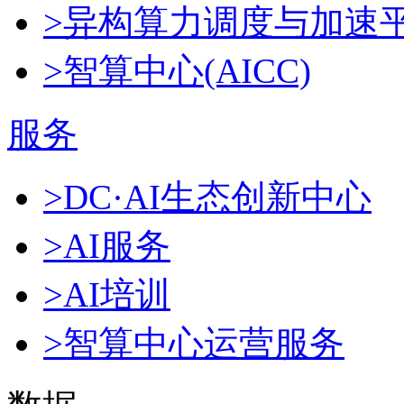
>异构算力调度与加速
>智算中心(AICC)
服务
>DC·AI生态创新中心
>AI服务
>AI培训
>智算中心运营服务